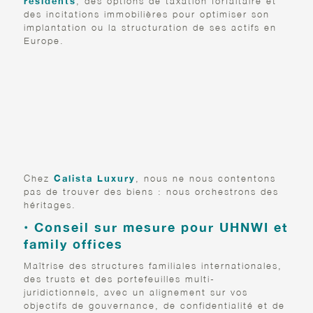
résidents
, des options de taxation forfaitaire et
des incitations immobilières pour optimiser son
implantation ou la structuration de ses actifs en
Europe.
COMMENT CALISTA REAL
ESTATE & CONSULTING VOUS
ACCOMPAGNE
Chez
Calista Luxury
, nous ne nous contentons
pas de trouver des biens : nous orchestrons des
héritages.
• Conseil sur mesure pour UHNWI et
family offices
Maîtrise des structures familiales internationales,
des trusts et des portefeuilles multi-
juridictionnels, avec un alignement sur vos
objectifs de gouvernance, de confidentialité et de